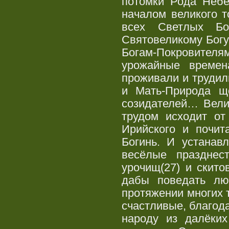
потомки Рода Небе
началом великого 
всех Светлых Бо
Святовеликому Бог
Богам-Покровителям
урожайные времен
проживали и трудил
и Мать-Природа ще
созидателей… Вели
трудом исходит от
Ирийского и почит
Богинь. И устанав
весёлые празднес
урочищ(27) и скито
дабы поведать лю
протяжении многих 
счастливые, благод
народу из далёки