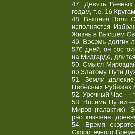
47. Девять Вечных
годам, т.е. 16 Кругам
48. Вышняя Воля С
исполняется Избра
Жизнь в Высшем Св
49. Восемь долгих 
576 дней, он состои
на Мидгарде, длится
50. Смысл Мироздан
по Златому Пути Ду
51. Земли далекие
Небесных Рубежах 
52. Урочный Час — т
53. Восемь Путей 
Миров (галактик).
рассказывает древн
54. Время скороте
Скоротечного Време