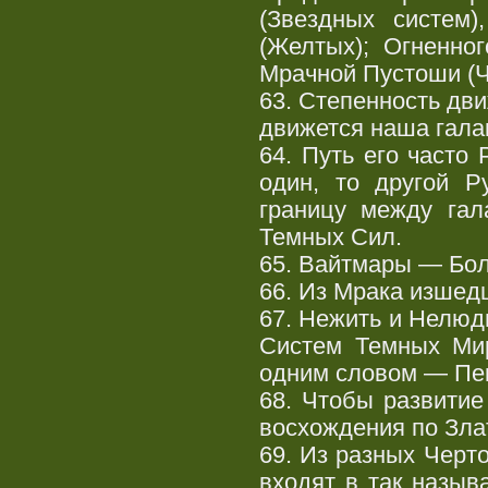
(Звездных систем)
(Желтых); Огненно
Мрачной Пустоши (Ч
63. Степенность дв
движется наша гала
64. Путь его часто
один, то другой Р
границу между гал
Темных Сил.
65. Вайтмары — Бо
66. Из Мрака изшед
67. Нежить и Нелюд
Систем Темных Ми
одним словом — Пе
68. Чтобы развити
восхождения по Зла
69. Из разных Черт
входят в так назыв