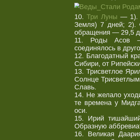
10.
Три Луны
— 1). 
Земля) 7 дней; 2).
обращения — 29,5 д
11. Роды Асов —
соединялось в друг
12. Благодатный кр
Сибири, от Рипейски
13. Трисветлое Яри
Солнце Трисветлым 
Славь.
14. Не желало уходи
те времена у Мидг
оси.
15. Ирий тишайший
Образную аббревиа
16. Великая Даари