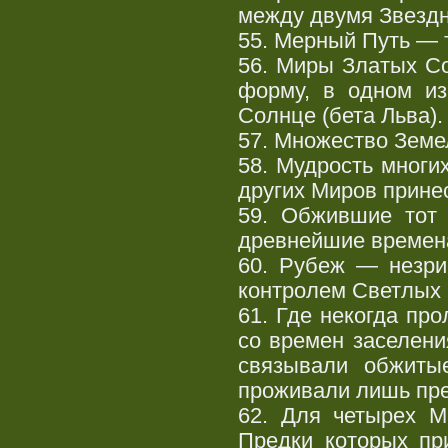
между двумя Звезд
55. Мерный Путь — т
56. Миры Златых С
форму, в одном из
Солнце (бета Льва).
57. Множество Земел
58. Мудрость многи
других Миров прине
59. Обжившие тот
древнейшие времена
60. Рубеж — незри
контролем Светлых 
61. Где некогда пр
со времен заселени
связывали обжиты
проживали лишь пре
62. Для четырех М
Предки которых пр