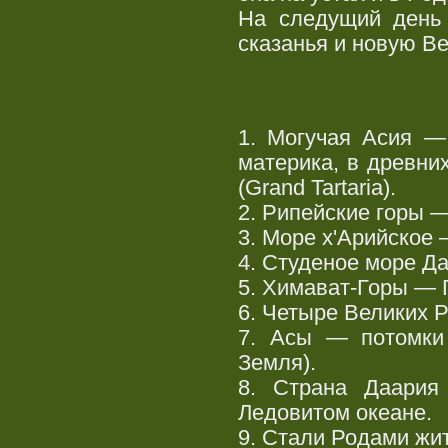
На следущий день
сказанья и новую В
1. Могучая Асия —
материка, в древни
(Grand Tartaria).
2. Рипейские горы —
3. Море х'Арийское 
4. Студеное море Д
5. Химават-Горы — 
6. Четыре Великих 
7. Асы — потомки
Земля).
8. Страна Даария
Ледовитом океане.
9. Стали Родами жи