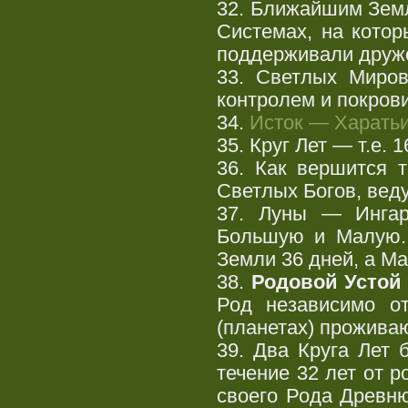
32. Ближайшим Земл
Системах, на котор
поддерживали друже
33. Светлых Миров
контролем и покров
34.
Исток — Харать
35. Круг Лет — т.е. 1
36. Как вершится 
Светлых Богов, вед
37. Луны — Ингар
Большую и Малую. 
Земли 36 дней, а М
38.
Родовой Устой
Род независимо от
(планетах) прожива
39. Два Круга Лет
течение 32 лет от 
своего Рода Древню