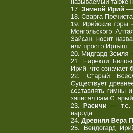
называемый также ны
17.
Земной Ирий
— 
18. Сварга Пречист
19. Ирийские горы
Монгольского Алтая
Зайсан, носит наз
или просто Иртыш.
20. Мидгард-Земля 
21. Нарекли Белов
Ирий, что означает 
22. Старый Всес
Существует древнее
составлять гимны 
записал сам Старый
23.
Расичи
— т.е. 
народа.
24.
Древняя Вера 
25. Вендогард Ир