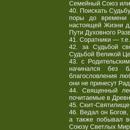
Семейный Союз или 
40. Поискать Судьб
поры до времени 
настоящей Жизни д
Пути Духовного Раз
41. Соратники — т.
42. за Судьбой с
Судьбой Великой Це
43. с Родительски
начинался без б
благословления люб
они не принесут Рад
44. Священный ле
почитаемые в Древ
45. Скит-Святилищ
46. Ведал он Богов,
а также побывал в
Союзу Светлых Мир