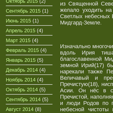
Октябрь 2015
(2)
из Священной Севе
желало уходить на
Сентябрь 2015
(1)
Светлых небесных Б
Июнь 2015
(1)
Мидгард-Земле.
Апрель 2015
(4)
Март 2015
(4)
Изначально многочи
Февраль 2015
(4)
вдоль Ирия тиша
благославенной Ми
Январь 2015
(5)
земной Ирий(17) б
Декабрь 2014
(4)
нарекали также П
Величавый и пре
Ноябрь 2014
(4)
Пречистую(18), нис
Октябрь 2014
(5)
Асии. Он нёс в с
Пречистой, наполня
Сентябрь 2014
(5)
и люди Родов по 
небесной чистоты
Август 2014
(8)