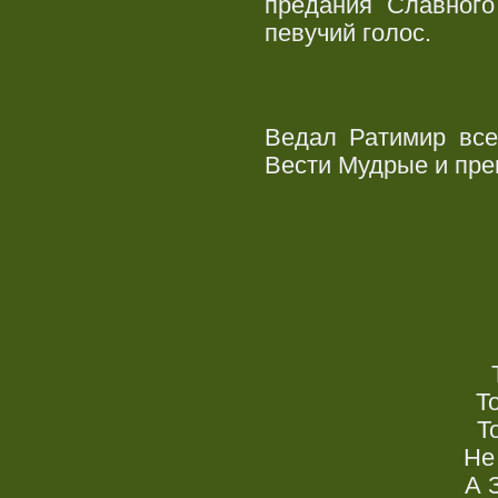
предания Славного
певучий голос.
Ведал Ратимир все
Вести Мудрые и пре
Т
Т
Не
А 