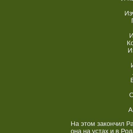
Из
И
К
И
С
А
На этом закончил Р
она на устах и в Ро