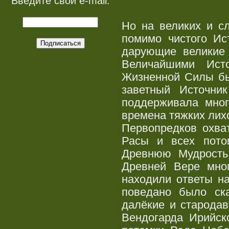
Введите свой e-mail:
Но на великих и с
помимо чистого Ис
дарующие великие
Величайшими Ист
Жизненной Силы бы
заветный Источни
поддерживала мно
времена тяжких лих
Первопредков охва
Расы и всех пото
Древнюю Мудрость
Древней Вере мно
находили ответы на
поведано было ск
далёкие и стародав
Вендогарда Ирийск