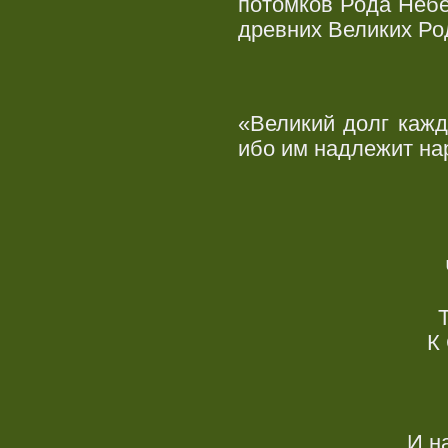
потомков Рода Небе
древних Великих Ро
«Великий долг кажд
ибо им надлежит на
К
И н