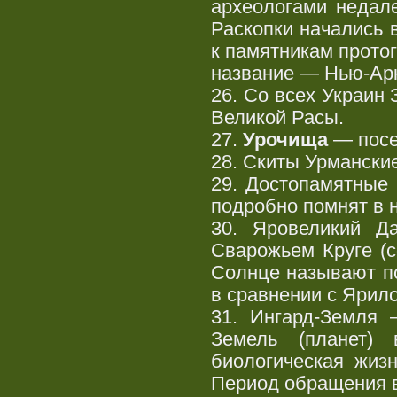
археологами недал
Раскопки начались 
к памятникам прото
название — Нью-Ар
26. Со всех Украин 
Великой Расы.
27.
Урочища
— посе
28. Скиты Урмански
29. Достопамятные 
подробно помнят в 
30. Яровеликий Д
Сварожьем Круге (с
Солнце называют по
в сравнении с Ярил
31. Ингард-Земля 
Земель (планет) 
биологическая жиз
Период обращения в