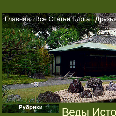
Главная
Все Статьи Блога
Друзь
Рубрики
Веды Исто