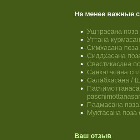
Не менее важные с
Уштрасана поза
Уттана курмасан
Симхасана поза
Сиддхасана поз
Свастикасана по
Санкатасана спл
Салабхасана / Ш
Пасчимоттана
paschimottanasa
Падмасана поза
Муктасана поза
Ваш отзыв