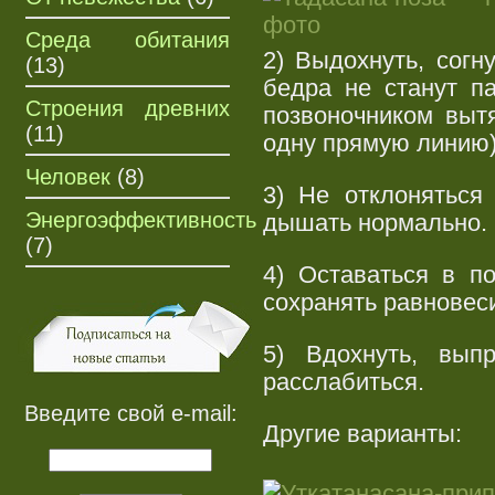
Среда обитания
2) Выдохнуть, согн
(13)
бедра не станут п
Строения древних
позвоночником выт
(11)
одну прямую линию)
Человек
(8)
3) Не отклоняться
Энергоэффективность
дышать нормально.
(7)
4) Оставаться в по
сохранять равновес
5) Вдохнуть, вып
расслабиться.
Введите свой e-mail:
Другие варианты: