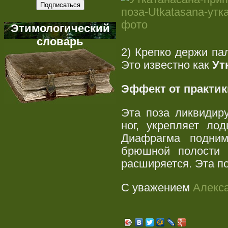
Этимологический
словарь
2) Крепко держи пал
Это известно как
Ут
Эффект от практик
Эта поза ликвидир
ног, укрепляет ло
Диафрагма подним
брюшной полости и
расширяется. Эта по
С уважением
Алекс