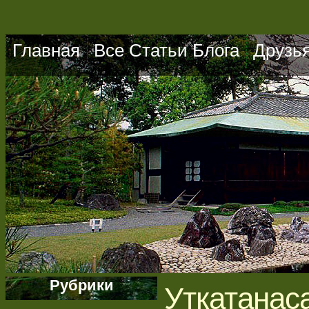
Главная
Все Статьи Блога
Друзь
Рубрики
Уткатан