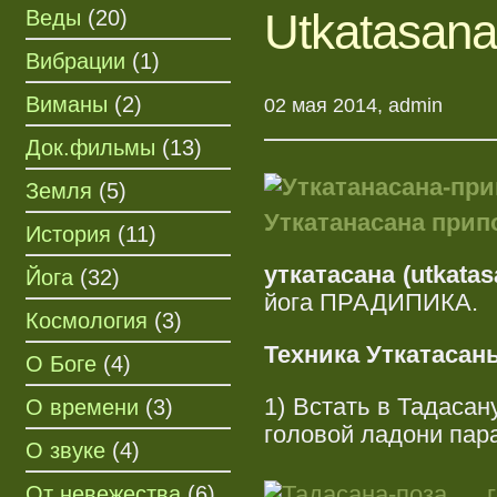
Utkatasana
Веды
(20)
Вибрации
(1)
Виманы
(2)
02 мая 2014, admin
Док.фильмы
(13)
Земля
(5)
Уткатанасана прип
История
(11)
уткатасана (utkatas
Йога
(32)
йога ПРАДИПИКА.
Космология
(3)
Техника Уткатасан
О Боге
(4)
1) Встать в Тадасан
О времени
(3)
головой ладони пара
О звуке
(4)
От невежества
(6)